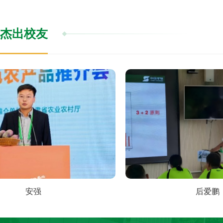
杰出校友
安强
后爱鹏