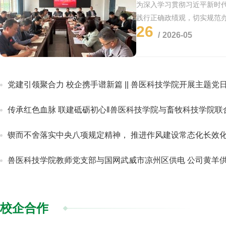
为深入学习贯彻习近平新时
践行正确政绩观，切实规范办
26
开2026年第三次理论学习
2026-05
纪委书记、监察专员马昆列
记郭全...
党建引领聚合力 校企携手谱新篇 || 兽医科技学院开展主题党
传承红色血脉 联建砥砺初心‖兽医科技学院与畜牧科技学院联合开展“清明
锲而不舍落实中央八项规定精神， 推进作风建设常态化长效化——学院党委副书
兽医科技学院教师党支部与国网武威市凉州区供电 公司黄羊供电所党支部开展
校企合作