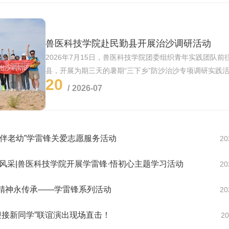
兽医科技学院赴民勤县开展治沙调研活动
2026年7月15日，兽医科技学院团委组织青年实践团队前
县，开展为期三天的暑期“三下乡”防沙治沙专项调研实践
20
勤县作为河西走廊重要生态屏障，荒漠化治理任务艰巨。
2026-07
立足专业特色，聚焦荒漠生态保护与沙区畜牧发展，引导
校园、...
心伴老幼”学雷锋关爱志愿服务活动
20
风采|兽医科技学院开展学雷锋·悟初心主题学习活动
20
精神永传承——学雷锋系列活动
20
，迎接新同学”联谊演出现场直击！
20