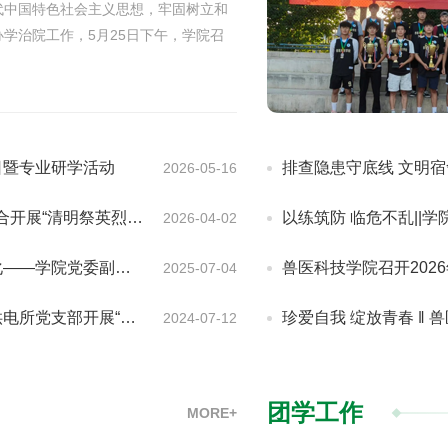
代中国特色社会主义思想，牢固树立和
学治院工作，5月25日下午，学院召
中心组（扩大）学习会。学校党委委员、
席指导并讲话，会议由学院党总支副书
日暨专业研学活动
排查隐患守底线 文明
2026-05-16
祭英烈”红色教育活动
以练筑防 临危不乱||
2026-04-02
记张海军讲授专题党课
兽医科技学院召开202
2025-07-04
“党建共建”结对活动
珍爱自我 绽放青春 ‖
2024-07-12
团学工作
MORE+