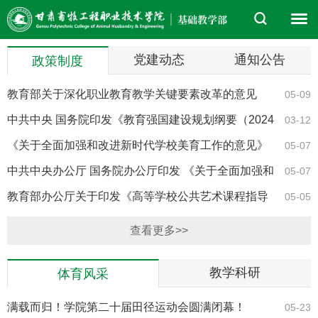
党建动态
通知公告
政策制度
教育部关于深化职业教育教学关键要素改革的意见
05-09
中共中央 国务院印发《教育强国建设规划纲要（2024
03-12
—2035年）》
《关于全面加强和改进新时代学校美育工作的意见》
05-07
中共中央办公厅 国务院办公厅印发 《关于全面加强和
05-07
改进新时代…
教育部办公厅关于印发《高等学校公共艺术课程指导
05-05
纲要》的通知…
查看更多>>
教学科研
体育风采
满载而归！学院第二十届田径运动会圆满闭幕！
05-23